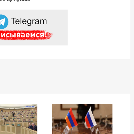
СВО дроны и технику связи
18:30 10 сентября 2025
Владимир Якушев сопровождает грузы
для бойцов СВО с самого начала
спецоперации.