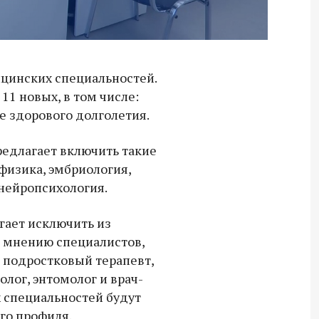
цинских специальностей.
11 новых, в том числе:
е здорового долголетия.
редлагает включить такие
физика, эмбриология,
нейропсихология.
гает исключить из
о мнению специалистов,
— подростковый терапевт,
лог, энтомолог и врач-
х специальностей будут
Владимир Якушев передал бойцам
го профиля.