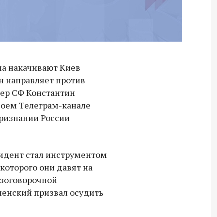
а накачивают Киев
н направляет против
кер СФ Константин
воем Телеграм-канале
ризнании России
зидент стал инструментом
 которого они давят на
езоговорочной
ленский призвал осудить
Владимир Якушев передал бойцам
СВО дроны и технику связи