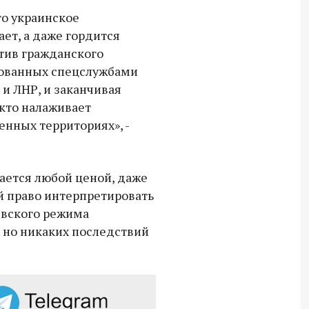
18:30 10 сентября 2025
то украинское
ает, а даже гордится
Владимир Якушев сопровождает грузы
тив гражданского
для бойцов СВО с самого начала
зованных спецслужбами
спецоперации.
и ЛНР, и заканчивая
кто налаживает
нных территориях», -
тается любой ценой, даже
ой право интерпретировать
евского режима
 но никаких последствий