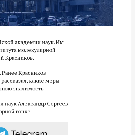
йской академии наук. Им
ститута молекулярной
й Красников.
. Ранее Красников
 рассказал, какие меры
жнюю значимость.
 наук Александр Сергеев
орной гонке.
Владимир Якушев передал бойцам