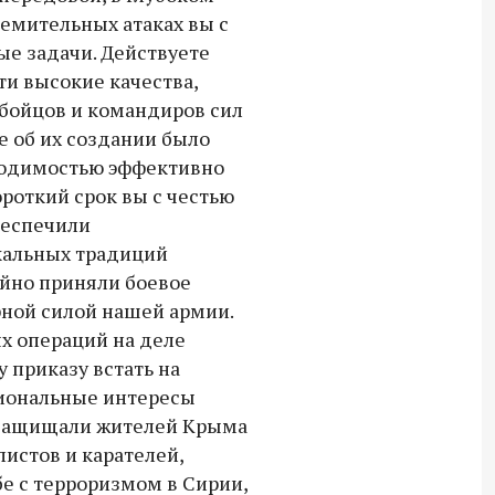
ремительных атаках вы с
18:30 10 сентября 2025
е задачи. Действуете
Владимир Якушев сопровождает грузы
ти высокие качества,
для бойцов СВО с самого начала
 бойцов и командиров сил
спецоперации.
 об их создании было
ходимостью эффективно
ороткий срок вы с честью
беспечили
кальных традиций
ойно приняли боевое
ной силой нашей армии.
х операций на деле
у приказу встать на
циональные интересы
ы защищали жителей Крыма
листов и карателей,
бе с терроризмом в Сирии,