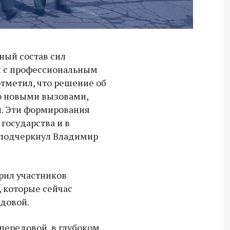
ный состав сил
й с профессиональным
отметил, что решение об
о новыми вызовами,
. Эти формирования
государства и в
 подчеркнул Владимир
рил участников
 которые сейчас
довой.
Владимир Якушев передал бойцам
СВО дроны и технику связи
 передовой, в глубоком