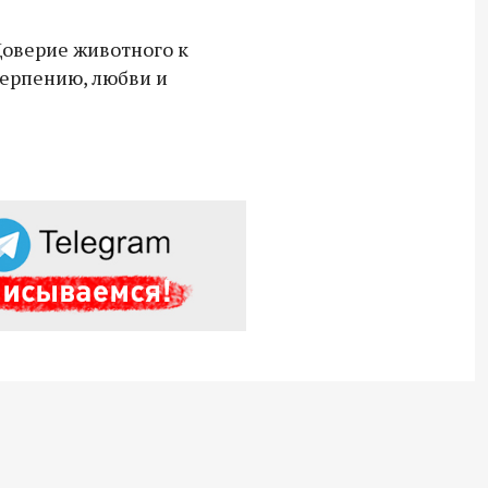
Доверие животного к
Владимир Якушев передал бойцам
терпению, любви и
СВО дроны и технику связи
18:30 10 сентября 2025
Владимир Якушев сопровождает грузы
для бойцов СВО с самого начала
спецоперации.