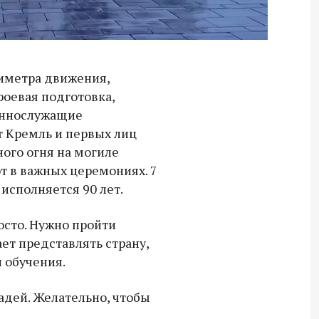
иметра движения,
оевая подготовка,
еннослужащие
т Кремль и первых лиц
ного огня на могиле
т в важных церемониях. 7
исполняется 90 лет.
осто. Нужно пройти
ает представлять страну,
 обучения.
адей. Желательно, чтобы