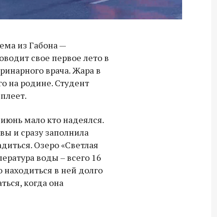
гема из Габона —
оводит свое первое лето в
еринарного врача. Жара в
его на родине. Студент
еплеет.
 июнь мало кто надеялся.
вы и сразу заполнила
диться. Озеро «Светлая
ература воды – всего 16
о находиться в ней долго
ться, когда она
Владимир Якушев передал бойцам