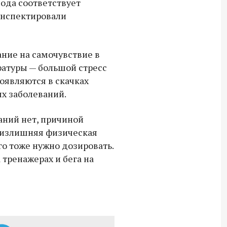
ода соответствует
СВО дроны и технику связи
инспектировали
18:30 10 сентября 2025
Владимир Якушев сопровождает грузы
ние на самочувствие в
для бойцов СВО с самого начала
атуры — большой стресс
спецоперации.
оявляются в скачках
х заболеваний.
аний нет, причиной
ь излишняя физическая
его тоже нужно дозировать.
 тренажерах и бега на