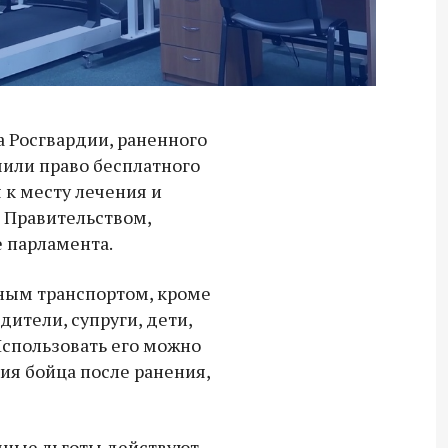
 Росгвардии, раненного
или право бесплатного
 к месту лечения и
 Правительством,
е парламента.
тным транспортом, кроме
дители, супруги, дети,
Использовать его можно
ия бойца после ранения,
Владимир Якушев передал бойцам
чные льготы действуют