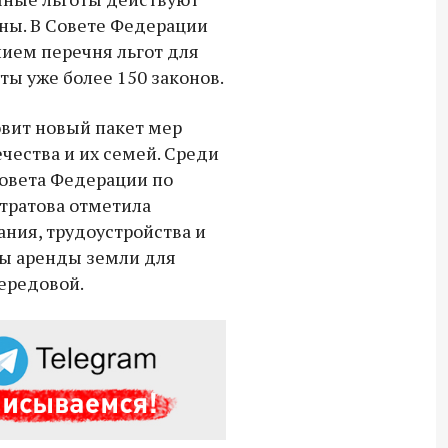
СВО дроны и технику связи
ы. В Совете Федерации
18:30 10 сентября 2025
ием перечня льгот для
ты уже более 150 законов.
Владимир Якушев сопровождает грузы
для бойцов СВО с самого начала
овит новый пакет мер
спецоперации.
ества и их семей. Среди
овета Федерации по
тратова отметила
ания, трудоустройства и
ы аренды земли для
передовой.