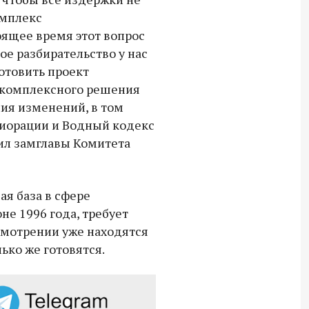
18:30 10 сентября 2025
омплекс
оящее время этот вопрос
Владимир Якушев сопровождает грузы
ое разбирательство у нас
для бойцов СВО с самого начала
отовить проект
спецоперации.
е комплексного решения
ия изменений, в том
лиорации и Водный кодекс
ил замглавы Комитета
ая база в сфере
не 1996 года, требует
смотрении уже находятся
ько же готовятся.