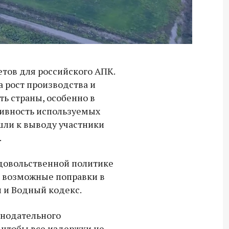
тов для российского АПК.
а рост производства и
ь страны, особенно в
ивность используемых
шли к выводу участники
.
одовольственной политике
 возможные поправки в
 и Водный кодекс.
Владимир Якушев передал бойцам
онодательного
СВО дроны и технику связи
, чтобы все издержки не