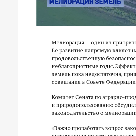
Мелиорация — один из приорите
Ее развитие напрямую влияет н
продовольственную безопасност
неблагоприятные годы. Эффект
земель пока недостаточна, при
совещания в Совете Федерации
Комитет Сената по аграрно-пр
и природопользованию обсудил
законодательство о мелиорации
«Важно проработать вопрос зак
определения оплаты услуг всех