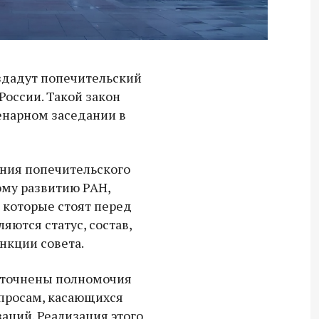
здадут попечительский
России. Такой закон
енарном заседании в
ания попечительского
ому развитию РАН,
 которые стоят перед
ются статус, состав,
нкции совета.
 уточнены полномочия
просам, касающихся
аций. Реализация этого