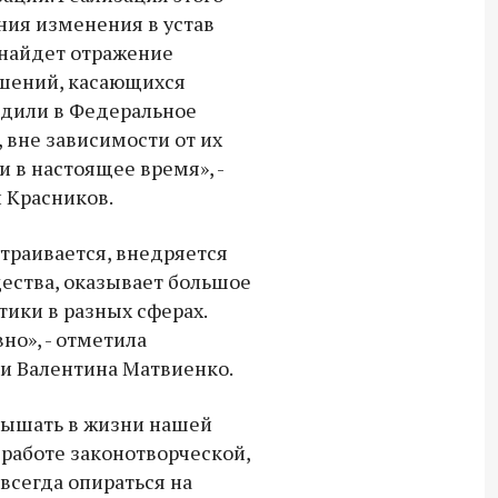
Владимир Якушев передал бойцам
ния изменения в устав
СВО дроны и технику связи
 найдет отражение
18:30 10 сентября 2025
шений, касающихся
одили в Федеральное
Владимир Якушев сопровождает грузы
 вне зависимости от их
для бойцов СВО с самого начала
в настоящее время», -
спецоперации.
 Красников.
траивается, внедряется
ества, оказывает большое
ики в разных сферах.
но», - отметила
и Валентина Матвиенко.
вышать в жизни нашей
 работе законотворческой,
всегда опираться на