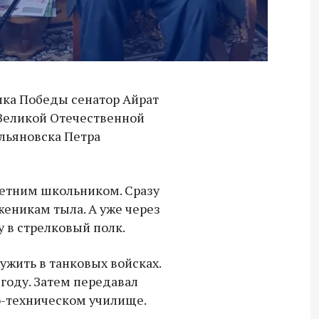
ика Победы сенатор Айрат
 Великой Отечественной
льяновска Петра
летним школьником. Сразу
еникам тыла. А уже через
у в стрелковый полк.
ужить в танковых войсках.
году. Затем передавал
Владимир Якушев передал бойцам
о-техническом училище.
СВО дроны и технику связи