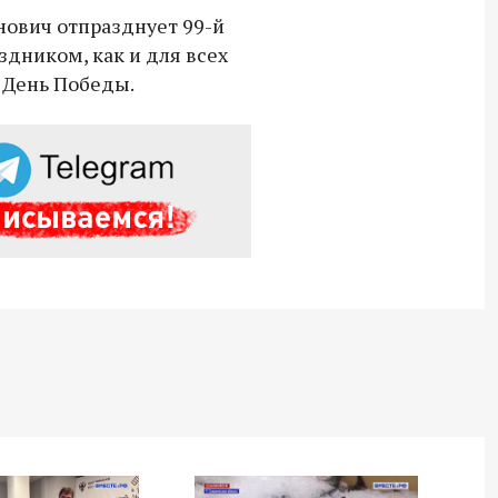
нович отпразднует 99-й
18:30 10 сентября 2025
здником, как и для всех
Владимир Якушев сопровождает грузы
я День Победы.
для бойцов СВО с самого начала
спецоперации.