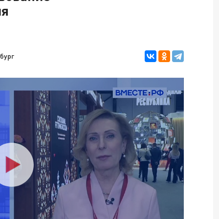
ия
бург