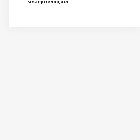
Собор Богоявления и памятник
модернизацию
Основателям города. Автор: Виктория
Катьянова