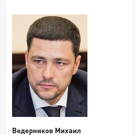
П
о
2
Ведерников Михаил