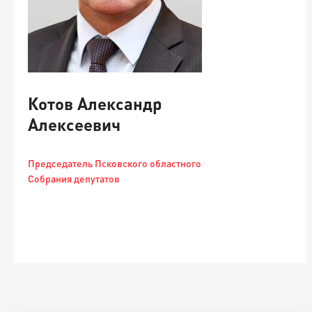
Котов Александр
Алексеевич
о
Председатель Псковского областного
Собрания депутатов
X
-
-
в