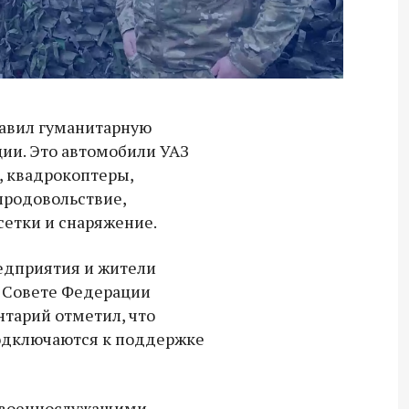
тавил гуманитарную
ии. Это автомобили УАЗ
 квадрокоптеры,
продовольствие,
етки и снаряжение.
едприятия и жители
в Совете Федерации
нтарий отметил, что
подключаются к поддержке
Владимир Якушев передал бойцам
СВО дроны и технику связи
с военнослужащими