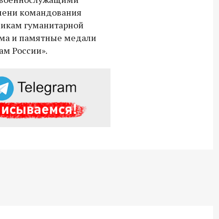
18:30 10 сентября 2025
имени командования
никам гуманитарной
Владимир Якушев сопровождает грузы
ма и памятные медали
для бойцов СВО с самого начала
ам России».
спецоперации.